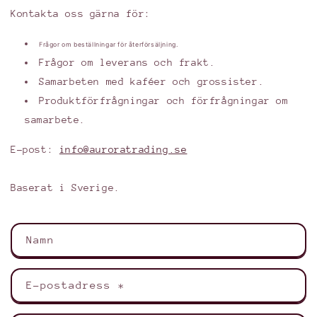
Kontakta oss gärna för:
Frågor om beställningar för återförsäljning.
Frågor om leverans och frakt.
Samarbeten med kaféer och grossister.
Produktförfrågningar och förfrågningar om
samarbete.
E-post:
info@auroratrading.se
Baserat i Sverige.
K
Namn
o
n
t
E-postadress
*
a